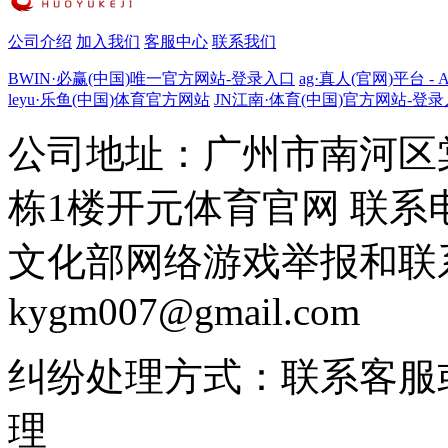
公司介绍
加入我们
客服中心
联系我们
BWIN·必赢(中国)唯一官方网站-登录入口
ag·真人(官网)平台 - 
leyu·乐鱼(中国)体育官方网站
JN江南·体育(中国)官方网站-登
公司地址：广州市南河区
栋1楼开元体育官网 联系电话：
文化部网络游戏举报和联
kygm007@gmail.com
纠纷处理方式：联系客服
理