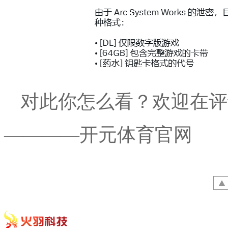
对此你怎么看？欢迎在评
————开元体育官网