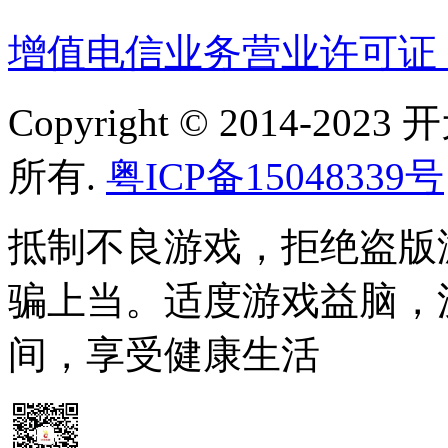
增值电信业务营业许可证：粤B
Copyright © 2014-
所有.
粤ICP备15048339号
抵制不良游戏，拒绝盗版
骗上当。适度游戏益脑，
间，享受健康生活