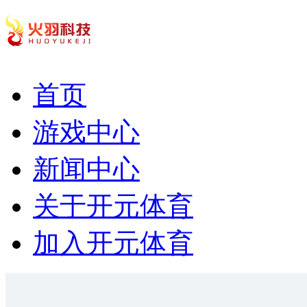
首页
游戏中心
新闻中心
关于开元体育
加入开元体育