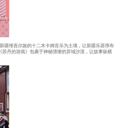
——新疆维吾尔族的十二木卡姆音乐为土壤，让新疆乐器弹布
《苏丹的游戏》包裹于神秘缥缈的异域沙漠，让故事纵横