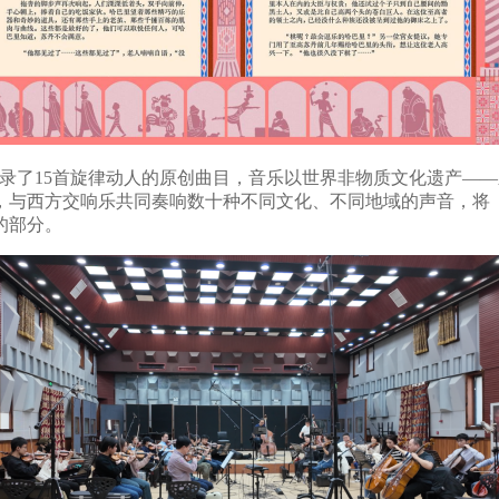
中收录了15首旋律动人的原创曲目，音乐以世界非物质文化遗产
，与西方交响乐共同奏响数十种不同文化、不同地域的声音，将
的部分。