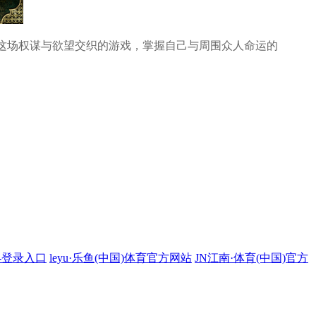
通过这场权谋与欲望交织的游戏，掌握自己与周围众人命运的
站-登录入口
leyu·乐鱼(中国)体育官方网站
JN江南·体育(中国)官方