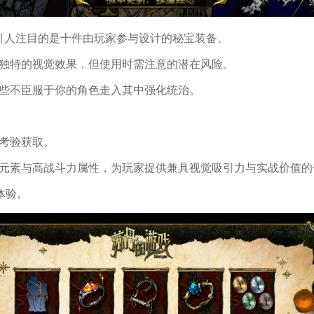
引人注目的是十件由玩家参与设计的秘宝装备。
有着独特的视觉效果，但使用时需注意的潜在风险。
那些不臣服于你的角色走入其中强化统治。
魄考验获取。
萌系元素与高战斗力属性，为玩家提供兼具视觉吸引力与实战价值
体验。