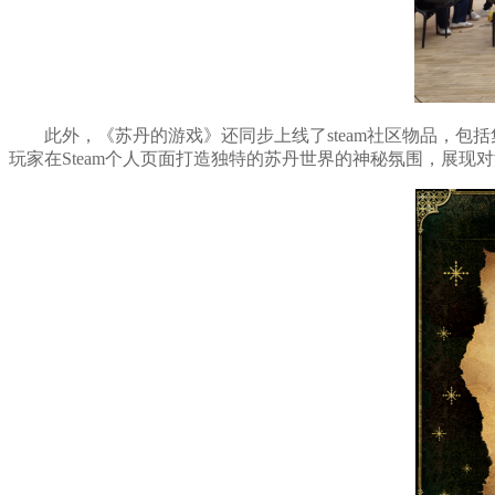
此外，《苏丹的游戏》还同步上线了steam社区物品，包
玩家在Steam个人页面打造独特的苏丹世界的神秘氛围，展现