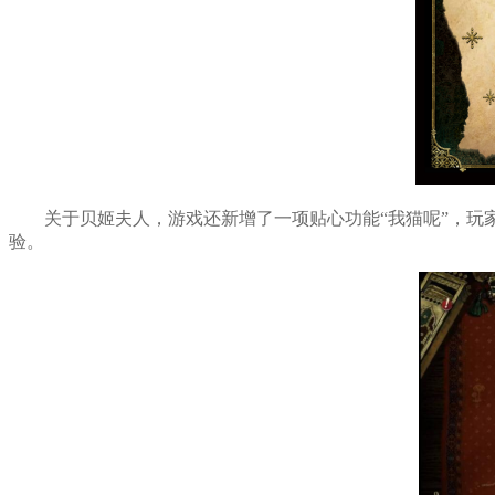
关于贝姬夫人，游戏还新增了一项贴心功能“我猫呢”，玩
验。