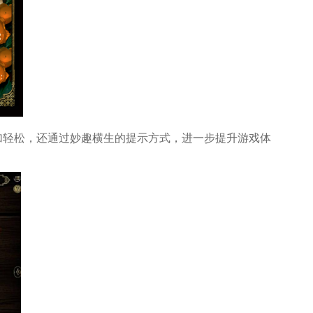
加轻松，还通过妙趣横生的提示方式，进一步提升游戏体