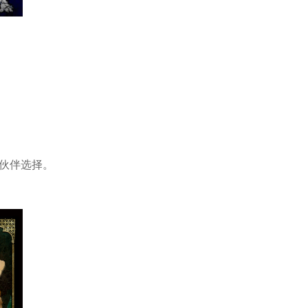
的伙伴选择。