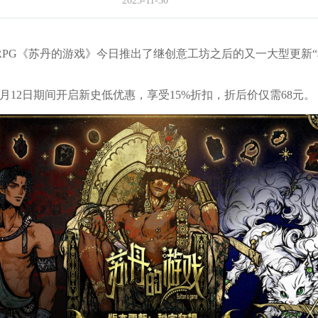
2025-11-30
生存RPG《苏丹的游戏》今日推出了继创意工坊之后的又一大型更
7月12日期间开启新史低优惠，享受15%折扣，折后价仅需68元。