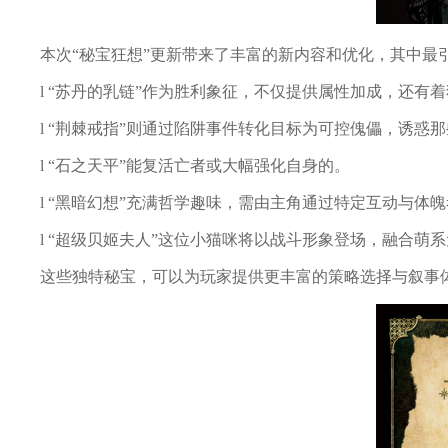
本次“秘宝狂想”更新带来了丰富的新内容和优化，其中最
l “苏丹的乳链”作为胜利象征，不仅提供属性加成，还
l “荆棘戒指”则通过陷阱事件转化目标为可控傀儡，诱惑
l “石之天平”能复活亡者或大幅强化自身的。
l “黑暗幻想”充满哲学趣味，需由主角通过特定互动与体
l “超级贝姬夫人”这位小猫咪将以战斗形象登场，融合
这些独特秘宝，可以为玩家提供更丰富的策略选择与叙事