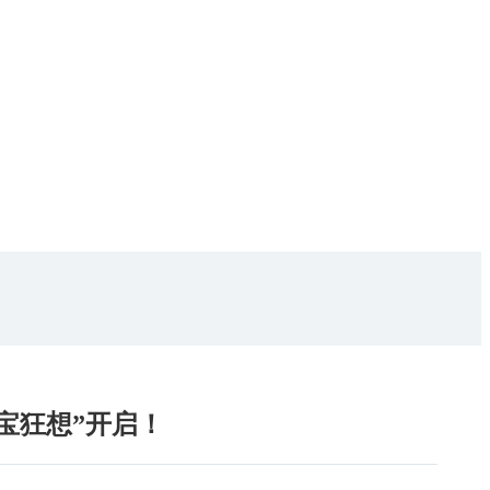
秘宝狂想”开启！