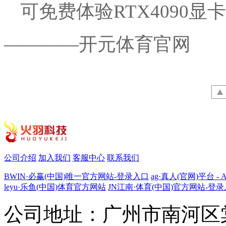
可免费体验RTX4090显
————开元体育官网
公司介绍
加入我们
客服中心
联系我们
BWIN·必赢(中国)唯一官方网站-登录入口
ag·真人(官网)平台 - 
leyu·乐鱼(中国)体育官方网站
JN江南·体育(中国)官方网站-登
公司地址：广州市南河区