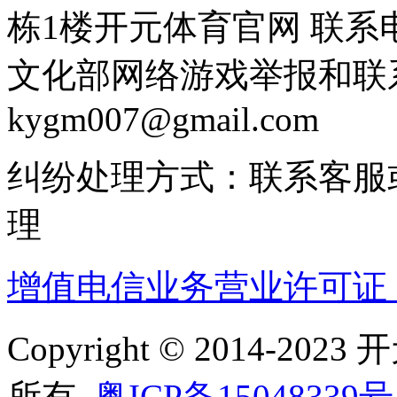
栋1楼开元体育官网 联系电话：
文化部网络游戏举报和联
kygm007@gmail.com
纠纷处理方式：联系客服
理
增值电信业务营业许可证：粤B
Copyright © 2014-
所有.
粤ICP备15048339号