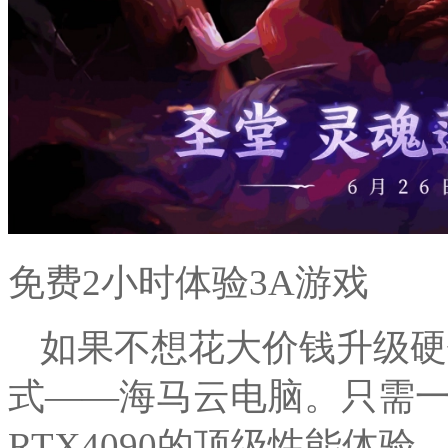
免费2小时体验3A游戏
如果不想花大价钱升级硬
式——海马云电脑。只需
RTX4090的顶级性能体验