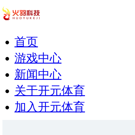
首页
游戏中心
新闻中心
关于开元体育
加入开元体育