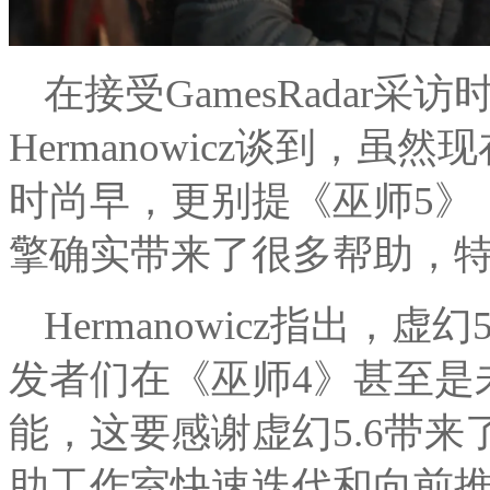
在接受GamesRadar采
Hermanowicz谈到，
时尚早，更别提《巫师5》
擎确实带来了很多帮助，
Hermanowicz指出，虚幻5
发者们在《巫师4》甚至是
能，这要感谢虚幻5.6带来
助工作室快速迭代和向前