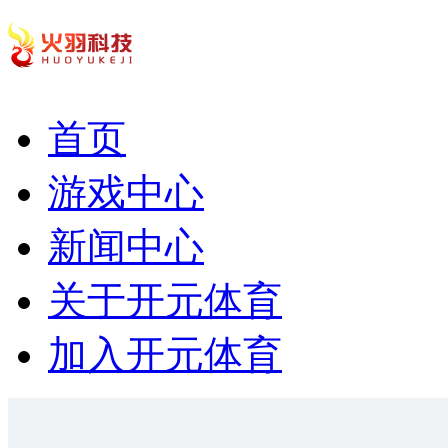
首页
游戏中心
新闻中心
关于开元体育
加入开元体育