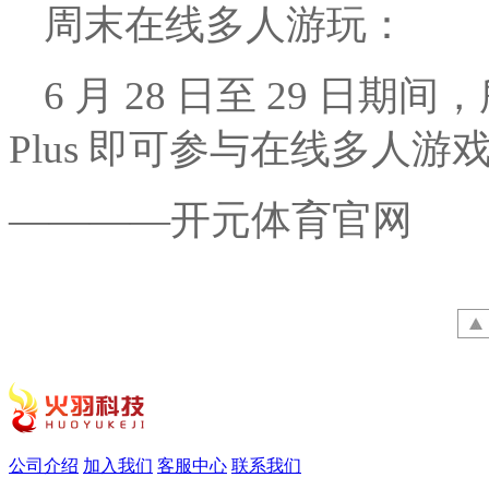
周末在线多人游玩：
6 月 28 日至 29 日
Plus 即可参与在线多人游
————开元体育官网
公司介绍
加入我们
客服中心
联系我们