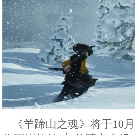
《羊蹄山之魂》将于10月