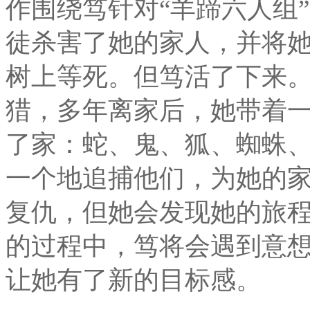
作围绕笃针对“羊蹄六人组
徒杀害了她的家人，并将
树上等死。但笃活了下来
猎，多年离家后，她带着
了家：蛇、鬼、狐、蜘蛛
一个地追捕他们，为她的
复仇，但她会发现她的旅
的过程中，笃将会遇到意
让她有了新的目标感。