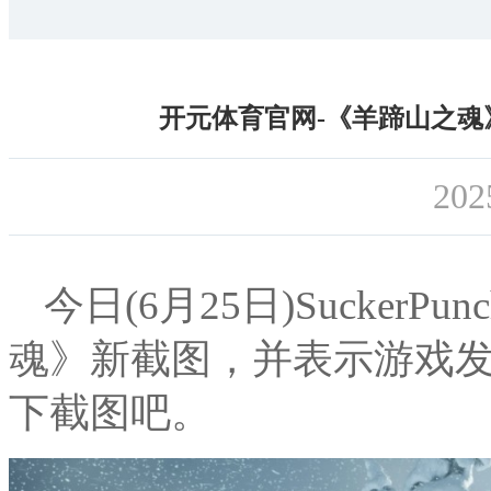
开元体育官网-《羊蹄山之魂
202
今日(6月25日)Sucker
魂》新截图，并表示游戏发
下截图吧。