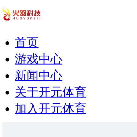
首页
游戏中心
新闻中心
关于开元体育
加入开元体育