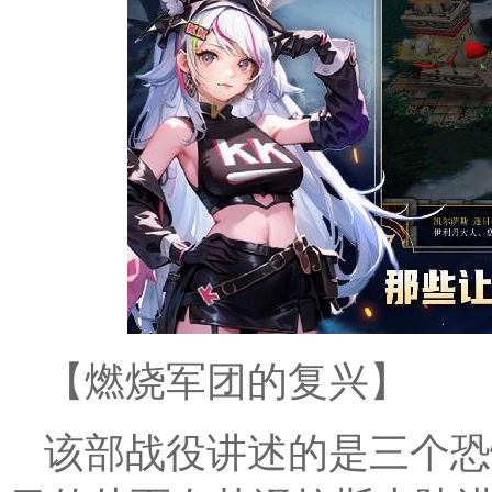
【燃烧军团的复兴】
该部战役讲述的是三个恐