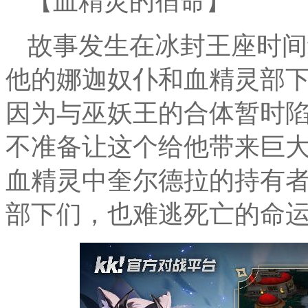
【血精灵的宿命】
故事发生在冰封王座时间
他的娜迦奴仆和血精灵部
因为与巫妖王的合体暂时
不准备让这个给他带来巨大
血精灵中奎尔德拉的持有
部下们，也难逃死亡的命