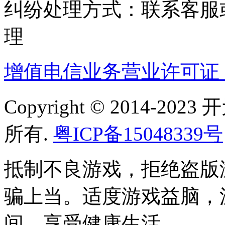
纠纷处理方式：联系客服
理
增值电信业务营业许可证：粤B
Copyright © 2014-
所有.
粤ICP备15048339号
抵制不良游戏，拒绝盗版
骗上当。适度游戏益脑，
间，享受健康生活