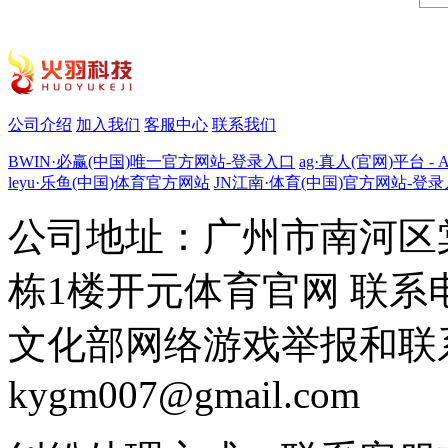
公司介绍
加入我们
客服中心
联系我们
BWIN·必赢(中国)唯一官方网站-登录入口
ag·真人(官网)平台 - 
leyu·乐鱼(中国)体育官方网站
JN江南·体育(中国)官方网站-登
公司地址：广州市南河区
栋1楼开元体育官网 联系电话：
文化部网络游戏举报和联
kygm007@gmail.com