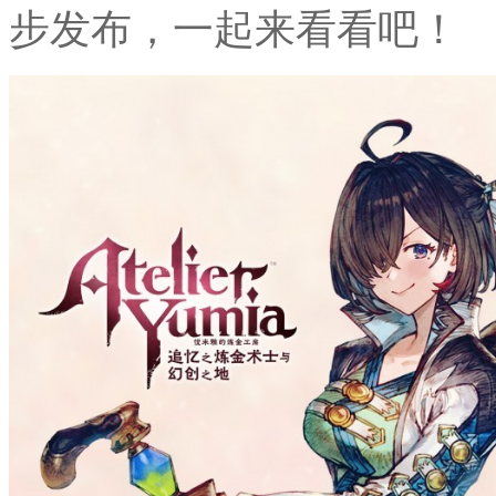
步发布，一起来看看吧！