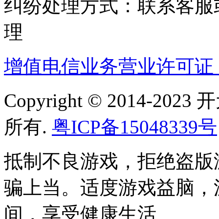
纠纷处理方式：联系客服
理
增值电信业务营业许可证：粤B
Copyright © 2014-
所有.
粤ICP备15048339号
抵制不良游戏，拒绝盗版
骗上当。适度游戏益脑，
间，享受健康生活