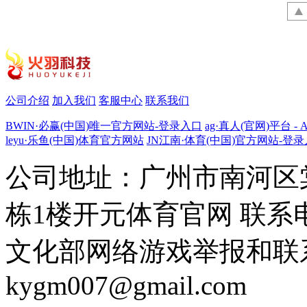
公司介绍
加入我们
客服中心
联系我们
BWIN·必赢(中国)唯一官方网站-登录入口
ag·真人(官网)平台 - 
leyu·乐鱼(中国)体育官方网站
JN江南·体育(中国)官方网站-登
公司地址：广州市南河区
栋1楼开元体育官网 联系电话：
文化部网络游戏举报和联
kygm007@gmail.com