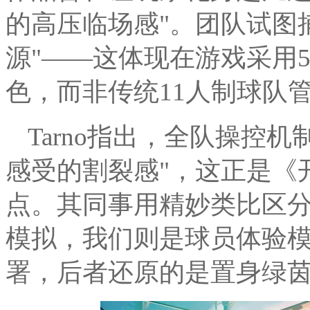
的高压临场感"。团队试图
源"——这体现在游戏采用
色，而非传统11人制球队
Tarno指出，全队操控机
感受的割裂感"，这正是《开
点。其同事用精妙类比区分两
模拟，我们则是球员体验
署，后者还原的是置身绿茵