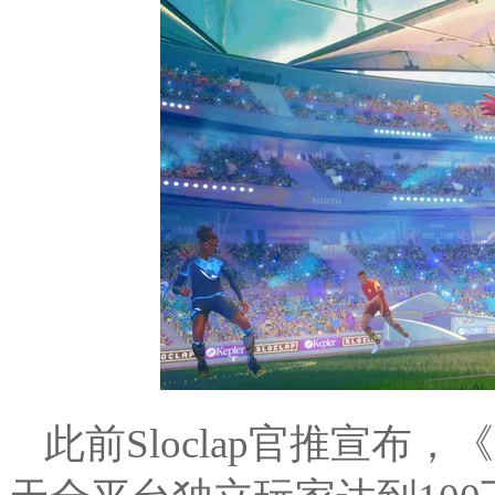
此前Sloclap官推宣布