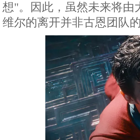
想"。因此，虽然未来将由
维尔的离开并非古恩团队