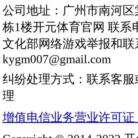
公司地址：广州市南河区
栋1楼开元体育官网 联系电话：
文化部网络游戏举报和联
kygm007@gmail.com
纠纷处理方式：联系客服
理
增值电信业务营业许可证：粤B