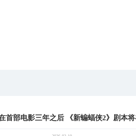
-在首部电影三年之后 《新蝙蝠侠2》剧本