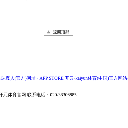
返回顶部
AG·真人(官方)网址 - APP STORE
开云·kaiyun体育(中国)官方网
育官网 联系电话：020-38306885