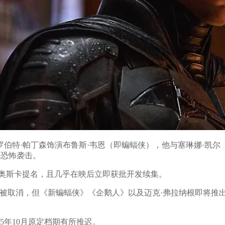
罗伯特·帕丁森饰演布鲁斯·韦恩（即蝙蝠侠），他与塞琳娜·凯尔
面恐怖袭击。
项奥斯卡提名，且几乎在映后立即获批开发续集。
被取消，但《新蝙蝠侠》《企鹅人》以及迈克·弗拉纳根即将推出
25年10月原定档期有所推迟。