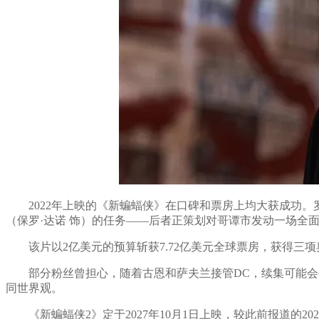
2022年上映的《新蝙蝠侠》在口碑和票房上均大获成功。
（保罗·达诺 饰）的任务——后者正策划对哥谭市发动一场全
该片以2亿美元的预算斩获7.72亿美元全球票房，获得三
部分粉丝曾担心，随着古恩和萨夫兰接管DC，续集可能会
同世界观。
《新蝙蝠侠2》定于2027年10月1日上映，较此前报道的20