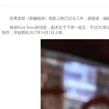
距离首部《新蝙蝠侠》电影上映已过去三年，据报道，编剧
根据Puck News的消息，剧本定于下周一提交，不过D
制作，并如期在2027年10月1日上映。