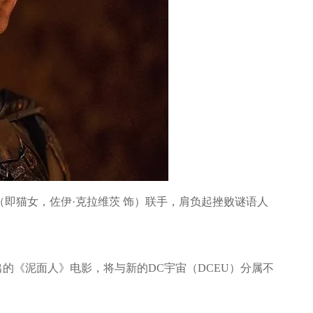
（即猫女，佐伊·克拉维茨 饰）联手，肩负起挫败谜语人
的《泥面人》电影，将与新的DC宇宙（DCEU）分属不