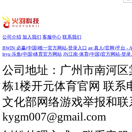
公司介绍
加入我们
客服中心
联系我们
BWIN·必赢(中国)唯一官方网站-登录入口
ag·真人(官网)平台 - 
leyu·乐鱼(中国)体育官方网站
JN江南·体育(中国)官方网站-登
公司地址：广州市南河区
栋1楼开元体育官网 联系电话：
文化部网络游戏举报和联
kygm007@gmail.com