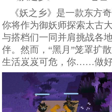
《妖之乡》是一款东方奇
你将作为御妖师探索太古
与搭档们一同并肩挑战各
伴。然而，“黑月”笼罩扩
生活岌岌可危，你……做