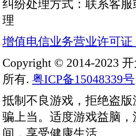
纠纷处理方式：联系客服
理
增值电信业务营业许可证：粤B
Copyright © 2014-
所有.
粤ICP备15048339号
抵制不良游戏，拒绝盗版
骗上当。适度游戏益脑，
间，享受健康生活