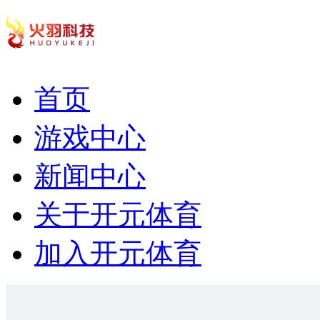
首页
游戏中心
新闻中心
关于开元体育
加入开元体育