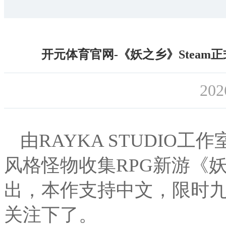
开元体育官网-《妖之乡》Steam
202
由RAYKA STUDIO
风格怪物收集RPG新游《妖
出，本作支持中文，限时
关注下了。