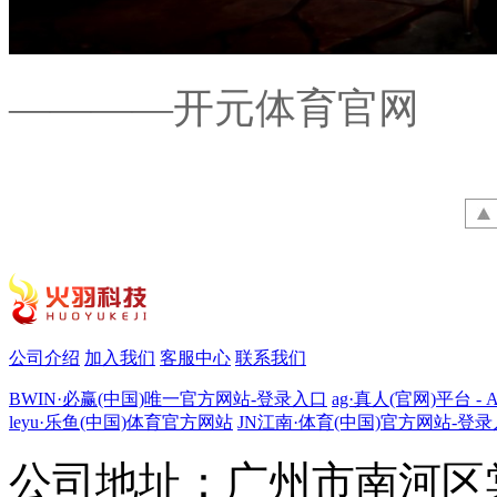
————开元体育官网
公司介绍
加入我们
客服中心
联系我们
BWIN·必赢(中国)唯一官方网站-登录入口
ag·真人(官网)平台 - 
leyu·乐鱼(中国)体育官方网站
JN江南·体育(中国)官方网站-登
公司地址：广州市南河区