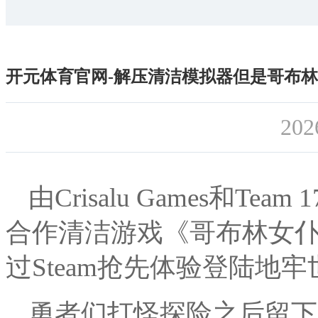
开元体育官网-解压清洁模拟器但是哥布林：
先体
202
由Crisalu Games和Tea
合作清洁游戏《哥布林女仆
过Steam抢先体验登陆地牢
勇者们打怪探险之后留下