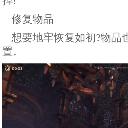
掉!
修复物品
想要地牢恢复如初?物品
置。