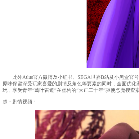
此外Atlus官方微博及小红书、SEGA世嘉B站及小黑
原味保留深受玩家喜爱的剧情及角色等要素的同时，全面优化
玩，享受青年“葛叶雷道”在虚构的“大正二十年”驱使恶魔搜查
超・剧情视频：