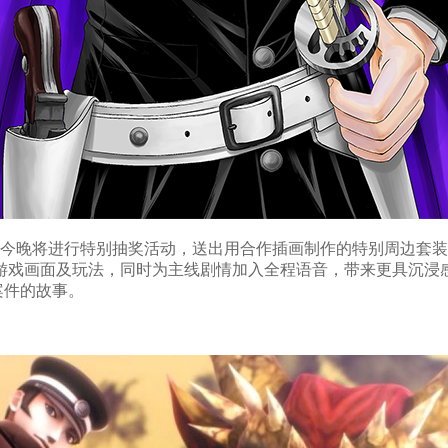
盒官号今晚将进行特别抽奖活动，送出用合作插画制作的特别周边套
游戏画面及玩法，同时为主线剧情加入全程语音，带来更具沉浸
案件的故事。