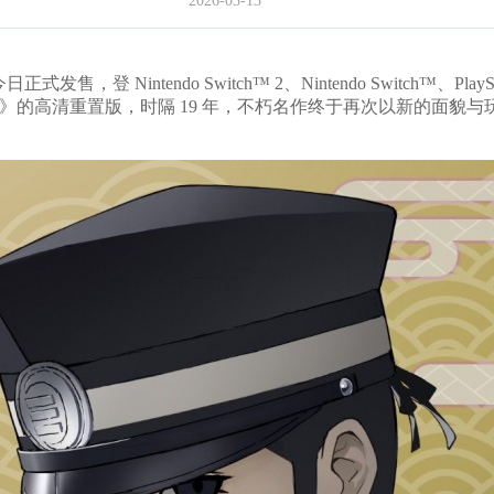
2026-03-13
登 Nintendo Switch™ 2、Nintendo Switch™、PlayStation®
兵团》的高清重置版，时隔 19 年，不朽名作终于再次以新的面貌与