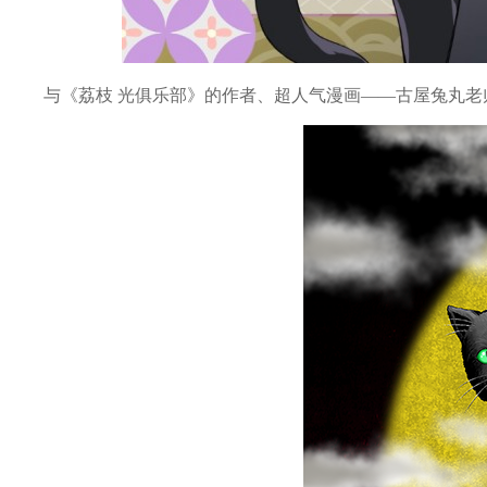
与《荔枝 光俱乐部》的作者、超人气漫画——古屋兔丸