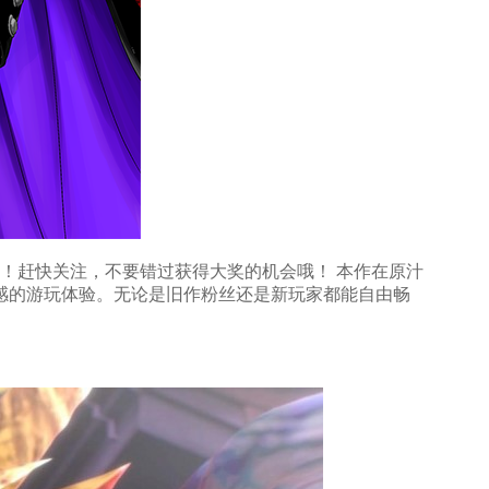
装！赶快关注，不要错过获得大奖的机会哦！ 本作在原汁
感的游玩体验。无论是旧作粉丝还是新玩家都能自由畅