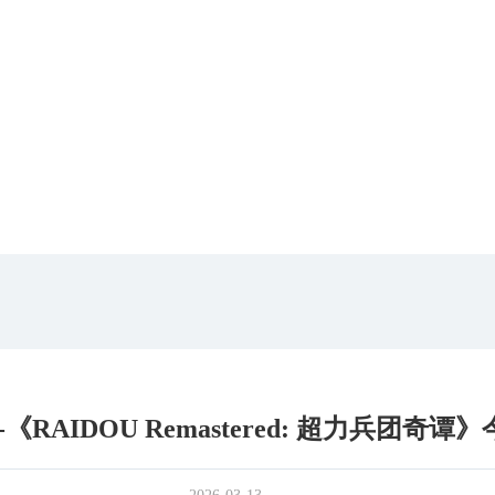
RAIDOU Remastered: 超力兵团奇谭