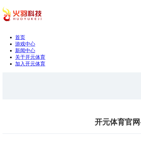
首页
游戏中心
新闻中心
关于开元体育
加入开元体育
开元体育官网-《