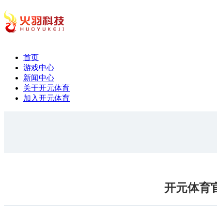
首页
游戏中心
新闻中心
关于开元体育
加入开元体育
开元体育官