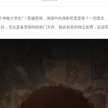
2026-03-14
下一个神秘大学生”！穿越壁画，海报中的身影究竟是谁？一切悬念
栏目，无论是备受期待的热门大作、独具创意的独立新秀，还是即