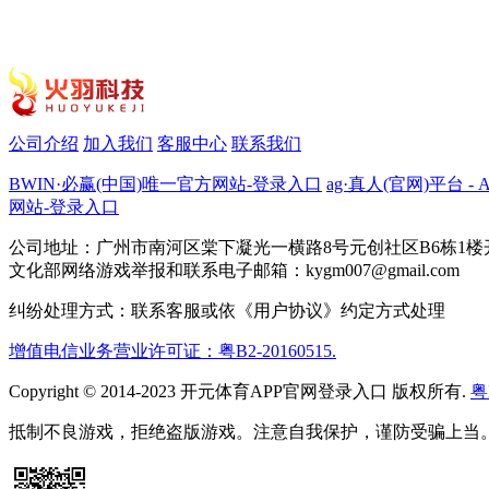
公司介绍
加入我们
客服中心
联系我们
BWIN·必赢(中国)唯一官方网站-登录入口
ag·真人(官网)平台 - 
网站-登录入口
公司地址：广州市南河区棠下凝光一横路8号元创社区B6栋1楼开元体
文化部网络游戏举报和联系电子邮箱：kygm007@gmail.com
纠纷处理方式：联系客服或依《用户协议》约定方式处理
增值电信业务营业许可证：粤B2-20160515.
Copyright © 2014-2023 开元体育APP官网登录入口 版权所有.
粤
抵制不良游戏，拒绝盗版游戏。注意自我保护，谨防受骗上当