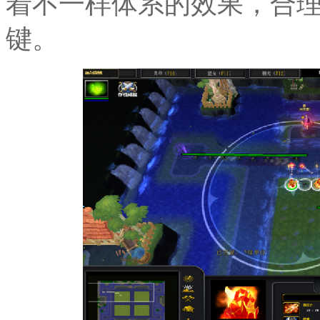
着不一样体系的效果，合
键。