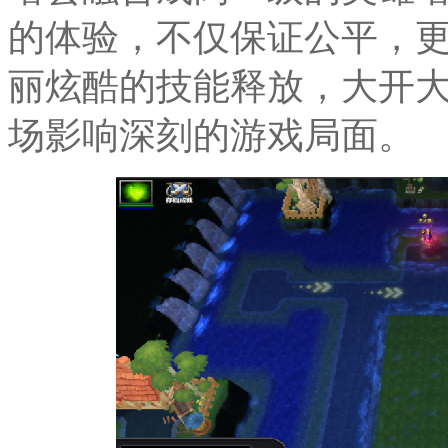
的体验，不仅保证公平，
丽炫酷的技能释放，大开
场影响深刻的游戏局面。