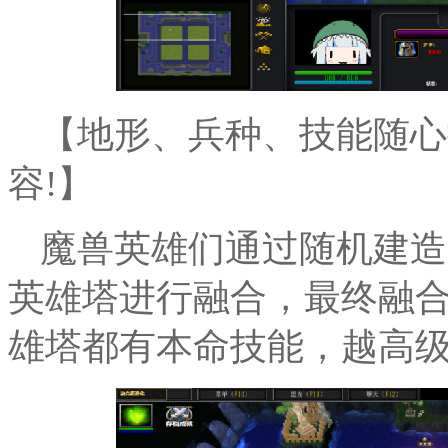
【地形、兵种、技能随心
容!】
魔兽英雄们通过随机建造
英雄塔进行融合，最终融
雄塔都有本命技能，越高