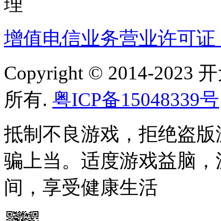
理
增值电信业务营业许可证：粤B
Copyright © 2014-
所有.
粤ICP备15048339号
抵制不良游戏，拒绝盗版
骗上当。适度游戏益脑，
间，享受健康生活