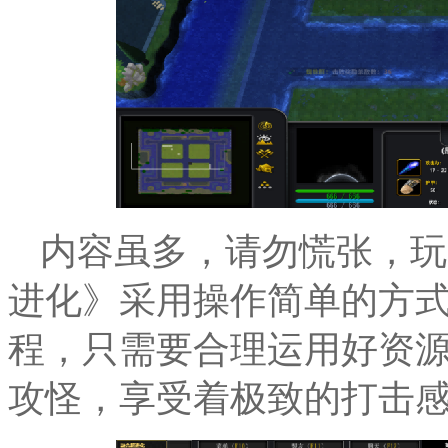
内容虽多，请勿慌张，玩
进化》采用操作简单的方
程，只需要合理运用好资
攻怪，享受着极致的打击