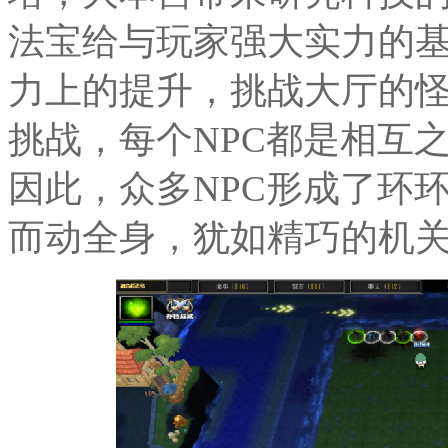
法宝给与玩家强大实力的
力上的提升，挑战大厅的
挑战，每个NPC都是相互
因此，众多NPC形成了环
而动全身，犹如精巧的机