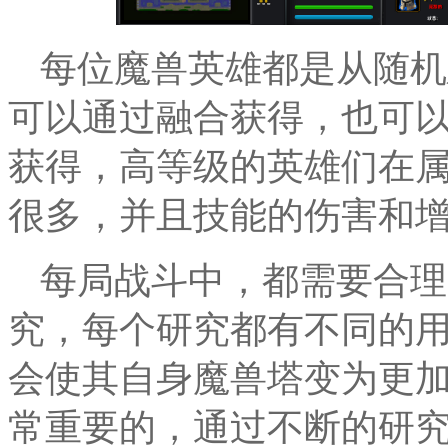
每位魔兽英雄都是从随机
可以通过融合获得，也可
获得，高等级的英雄们在
很多，并且技能的伤害和
每局战斗中，都需要合理
究，每个研究都有不同的
会使其自身魔兽塔变为更
常重要的，通过不断的研