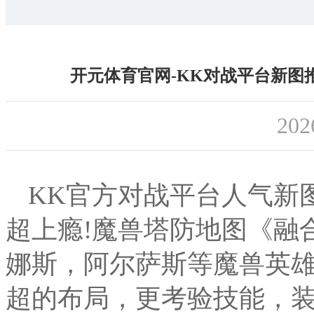
开元体育官网-KK对战平台新图
202
KK官方对战平台人气新
超上瘾!魔兽塔防地图《融
娜斯，阿尔萨斯等魔兽英
超的布局，更考验技能，