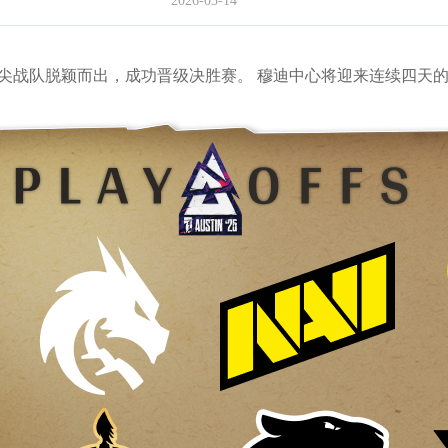
2026-03-14
，八支顶尖战队脱颖而出，成功晋级决胜赛。 穆迪中心将迎来连续四天的