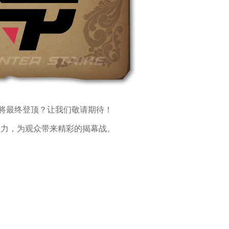
将最终登顶？让我们敬请期待！
应有实力，为观众带来精彩的揭幕战。