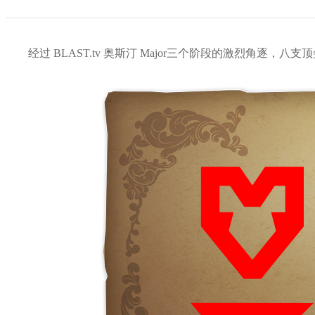
经过 BLAST.tv 奥斯汀 Major三个阶段的激烈角逐