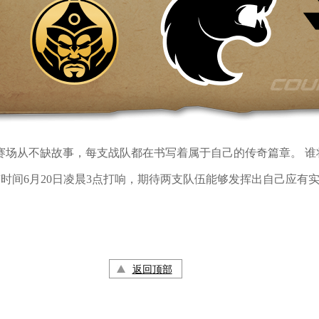
赛场从不缺故事，每支战队都在书写着属于自己的传奇篇章。 谁
）在北京时间6月20日凌晨3点打响，期待两支队伍能够发挥出自己
返回顶部