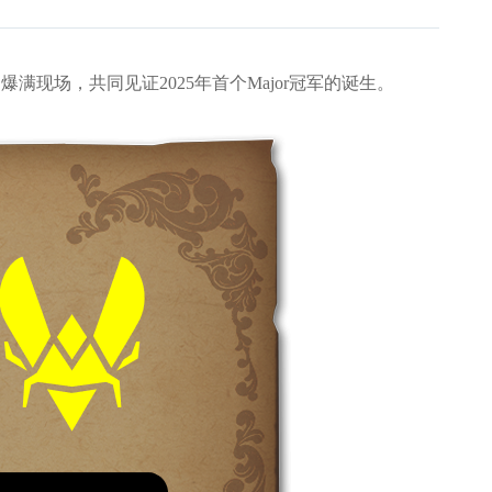
爆满现场，共同见证2025年首个Major冠军的诞生。