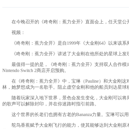
在今晚召开的《咚奇刚：蕉力全开》直面会上，任天堂公
视频：
《咚奇刚：蕉力全开》是自1999年《大金刚64》以来
《咚奇刚：蕉力全开》讲述了大金刚在他所处的星球上发现
最值得一提的是，《咚奇刚：蕉力全开》支持双人合作模
Nintendo Switch 2商店开启预购。
在《咚奇刚：蕉力全开》中，宝琳（Pauline）和大
林，她梦想成为一名歌手。阻止虚空金刚和他的船员到达星球
随着玩家深入地下世界，景色会发生变化，大金刚可以将
的歌声可以解除封印，并在你迷路时指引前路。
这个世界的长老们也拥有古老的Bananza力量。宝琳
鸵鸟香蕉赋予大金刚飞行的能力，使其能够达到大金刚原