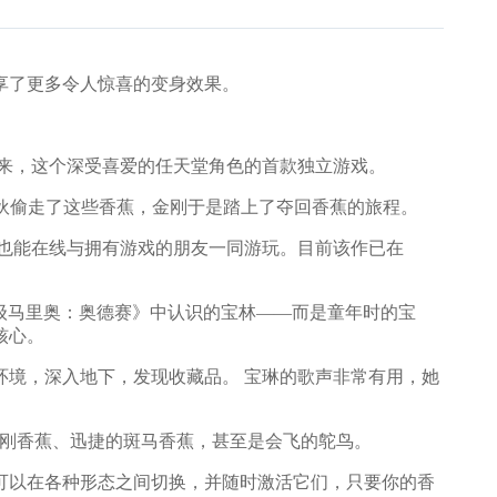
享了更多令人惊喜的变身效果。
以来，这个深受喜爱的任天堂角色的首款独立游戏。
团伙偷走了这些香蕉，金刚于是踏上了夺回香蕉的旅程。
也能在线与拥有游戏的朋友一同游玩。目前该作已在
超级马里奥：奥德赛》中认识的宝林——而是童年时的宝
核心。
境，深入地下，发现收藏品。 宝琳的歌声非常有用，她
金刚香蕉、迅捷的斑马香蕉，甚至是会飞的鸵鸟。
可以在各种形态之间切换，并随时激活它们，只要你的香