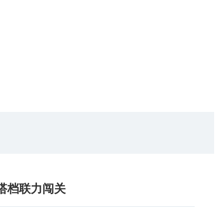
女搭档联力闯关