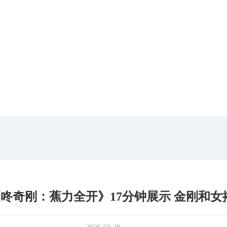
《咚奇刚：蕉力全开》17分钟展示 金刚和