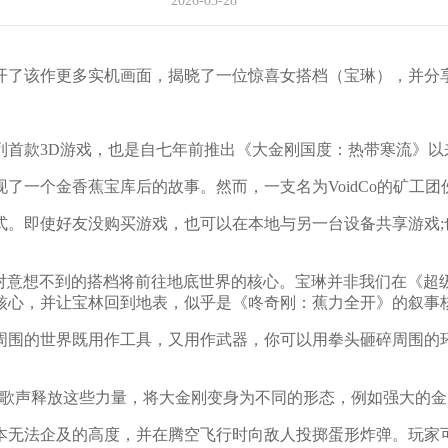
2026-03-28
开了该作更多实机画面，揭晓了一位惊喜女搭档（宝琳），并分
该系列首款3D游戏，也是自七年前推出《大金刚国度：热带寒流》
了一个金香蕉宝库后的故事。然而，一支名为VoidCo的矿工
式。即使好友没购买游戏，也可以在本地与另一台设备共享游戏;
金刚这对意想不到的搭档将前往地底世界的核心。宝琳并非我们在《
核心，并让宝林回到地表，似乎是《咚奇刚：蕉力全开》的叙事
周围的世界既用作工具，又用作武器，你可以用拳头砸碎周围的环
可以用歌声释放这些力量，将大金刚变身为不同的形态，例如强大的
本无法企及的高度，并在腾空飞行时向敌人投掷蛋形炸弹。玩家