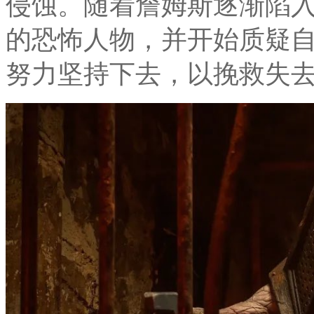
侵蚀。随着詹姆斯逐渐陷
的恐怖人物，并开始质疑
努力坚持下去，以挽救失