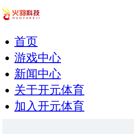
首页
游戏中心
新闻中心
关于开元体育
加入开元体育