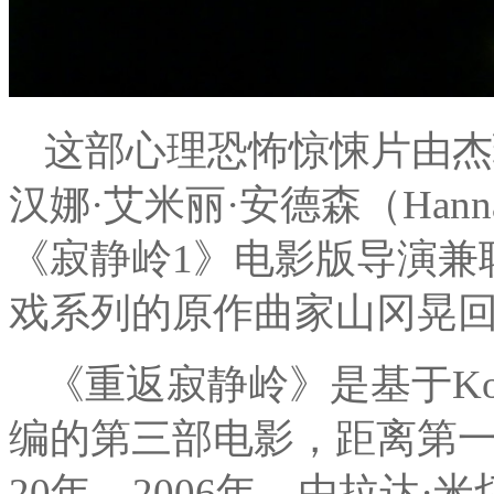
这部心理恐怖惊悚片由杰瑞米·艾
汉娜·艾米丽·安德森（Hannah 
《寂静岭1》电影版导演兼
戏系列的原作曲家山冈晃
《重返寂静岭》是基于Ko
编的第三部电影，距离第
20年。2006年，由拉达·米切尔