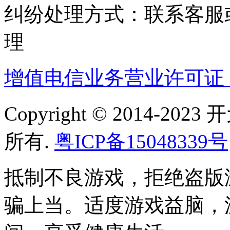
纠纷处理方式：联系客服
理
增值电信业务营业许可证：粤B
Copyright © 2014-
所有.
粤ICP备15048339号
抵制不良游戏，拒绝盗版
骗上当。适度游戏益脑，