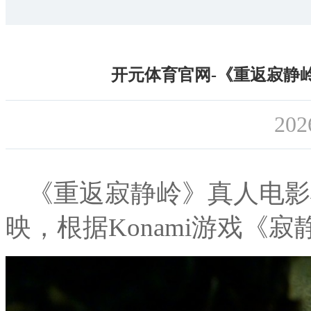
开元体育官网-《重返寂静岭
202
《重返寂静岭》真人电影将
映，根据Konami游戏《寂