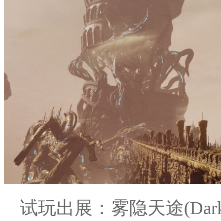
试玩出展：雾隐天途(DarkSw