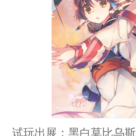
试玩出展：黑白莫比乌斯