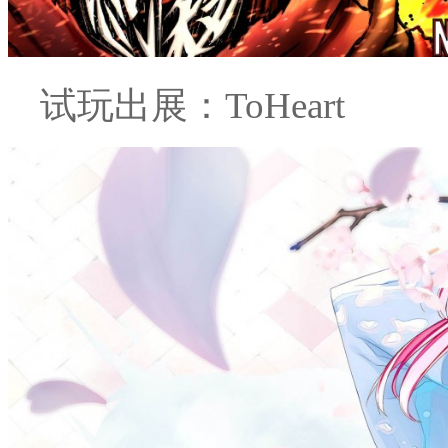
试玩出展：ToHeart