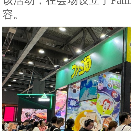
该活动，在会场设立了Fa
容。