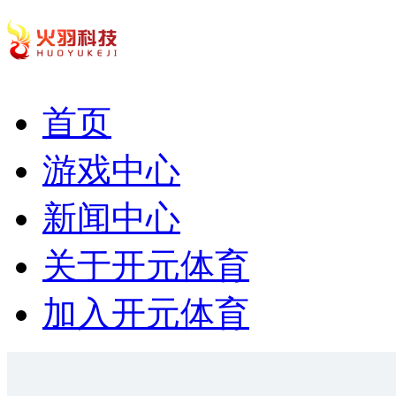
首页
游戏中心
新闻中心
关于开元体育
加入开元体育