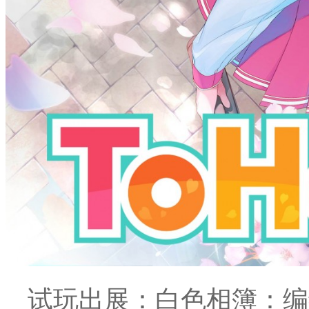
试玩出展：白色相簿：编缀