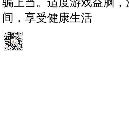
骗上当。适度游戏益脑，
间，享受健康生活