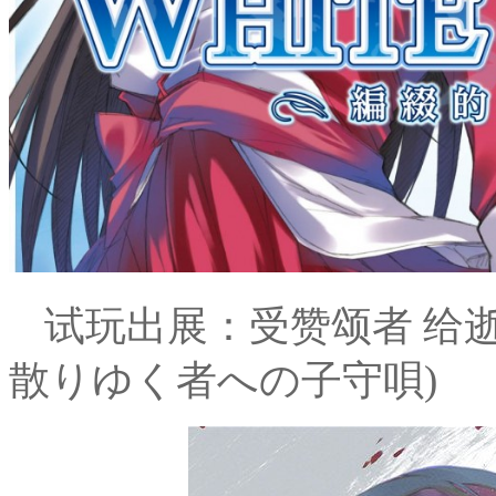
试玩出展：受赞颂者 给
散りゆく者への子守唄)