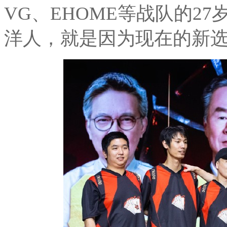
VG、EHOME等战队的27岁
洋人，就是因为现在的新选