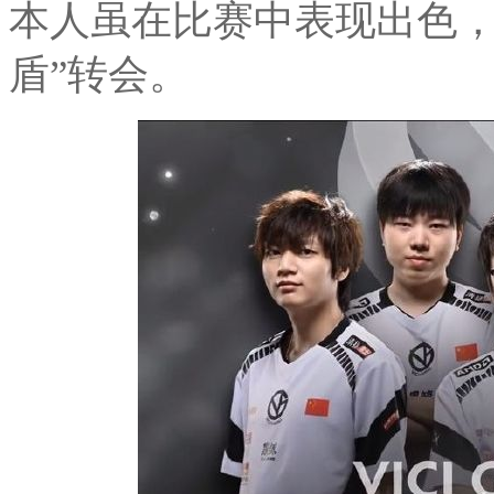
本人虽在比赛中表现出色，
盾”转会。