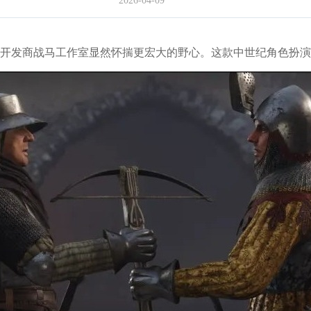
2026-04-09
，但开发商战马工作室显然怀揣更宏大的野心。这款中世纪角色扮