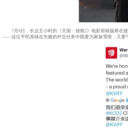
7月9日，长达五小时的《天国：拯救2》电影剪辑版将在
——这位平民英雄在失败的外交任务中既要为家族雪恨，又要