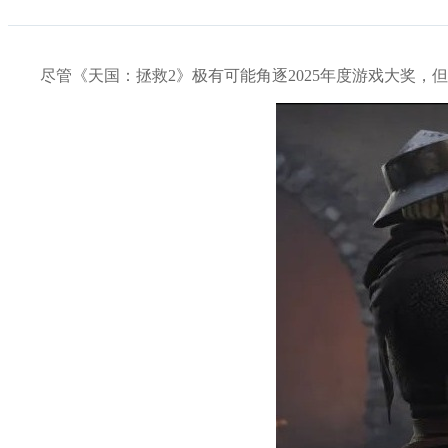
尽管《天国：拯救2》极有可能角逐2025年度游戏大奖