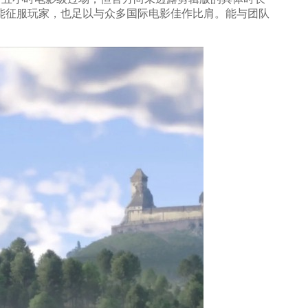
仅能征服玩家，也足以与众多国际电影佳作比肩。能与团队