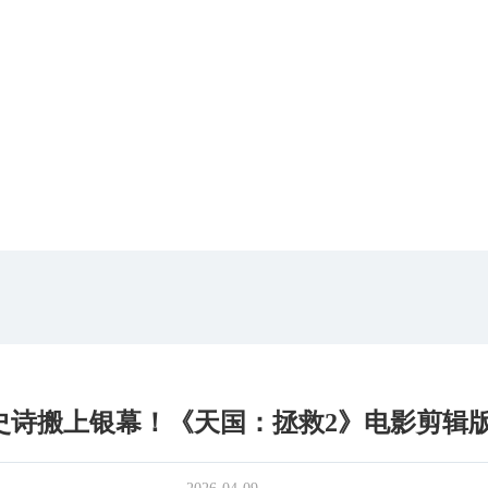
史诗搬上银幕！《天国：拯救2》电影剪辑