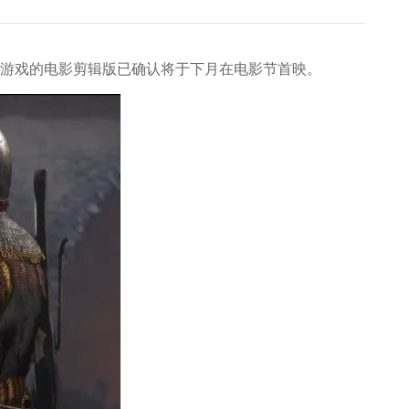
演游戏的电影剪辑版已确认将于下月在电影节首映。