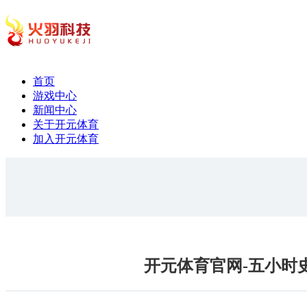
首页
游戏中心
新闻中心
关于开元体育
加入开元体育
开元体育官网-五小时