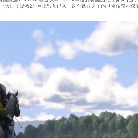
待《天国：拯救2》登上银幕已久。这个铁匠之子的世俗传奇不
”