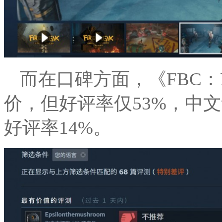
而在口碑方面，《FBC：Fi
价，但好评率仅53%，中
好评率14%。