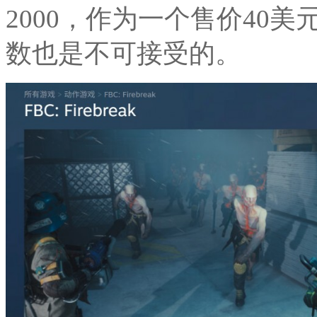
2000，作为一个售价40
数也是不可接受的。