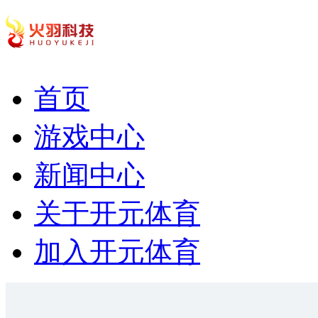
首页
游戏中心
新闻中心
关于开元体育
加入开元体育