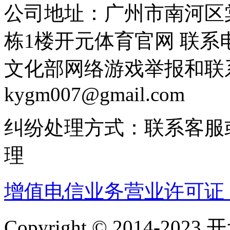
公司地址：广州市南河区
栋1楼开元体育官网 联系电话：
文化部网络游戏举报和联
kygm007@gmail.com
纠纷处理方式：联系客服
理
增值电信业务营业许可证：粤B
Copyright © 2014-