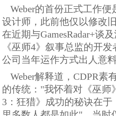
Weber的首份正式工作
设计师，此前他仅以修改
在近期与GamesRadar
《巫师4》叙事总监的开发
公司当年运作方式出人意
Weber解释道，CDP
的传统："我怀着对《巫师
3：狂猎》成功的秘诀在于
里多数人都是如此"。当时仅