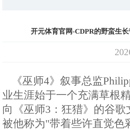
开元体育官网-CDPR的野蛮生
202
《巫师4》叙事总监Philipp W
业生涯始于一个充满草根
向《巫师3：狂猎》的谷歌
被他称为"带着些许直觉色