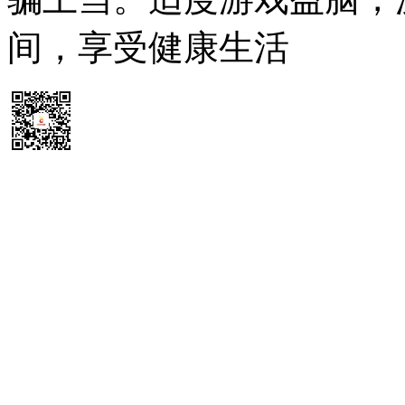
间，享受健康生活