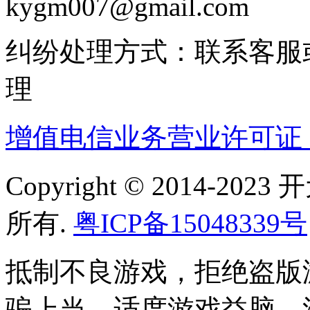
kygm007@gmail.com
纠纷处理方式：联系客服
理
增值电信业务营业许可证：粤B
Copyright © 2014-
所有.
粤ICP备15048339号
抵制不良游戏，拒绝盗版
骗上当。适度游戏益脑，