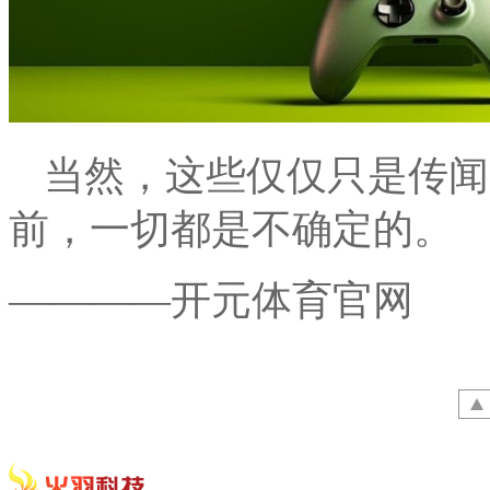
当然，这些仅仅只是传闻
前，一切都是不确定的。
————开元体育官网