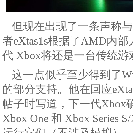
但现在出现了一条声称与
者eXtas1s根据了AMD内部
代 Xbox将还是一台传统
这一点似乎至少得到了Windows
的部分支持。他在回应eXt
帖子时写道，下一代Xbox确实
Xbox One 和 Xbox Se
运行它们（不涉及模拟）