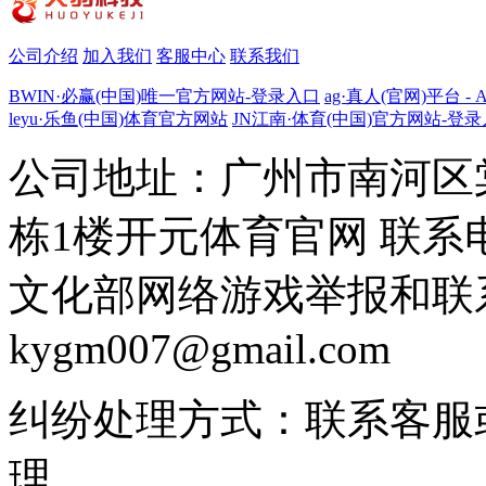
公司介绍
加入我们
客服中心
联系我们
BWIN·必赢(中国)唯一官方网站-登录入口
ag·真人(官网)平台 - 
leyu·乐鱼(中国)体育官方网站
JN江南·体育(中国)官方网站-登
公司地址：广州市南河区
栋1楼开元体育官网 联系电话：
文化部网络游戏举报和联
kygm007@gmail.com
纠纷处理方式：联系客服
理