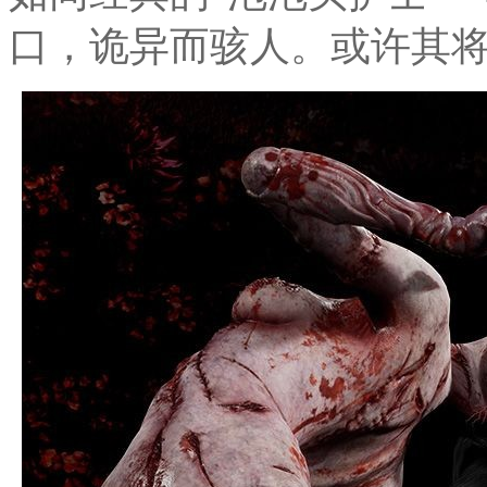
口，诡异而骇人。或许其