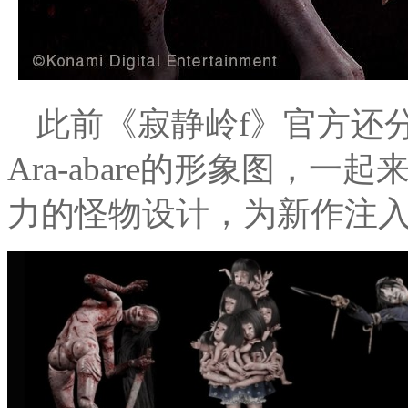
此前《寂静岭f》官方还分享了A
Ara-abare的形象图，
力的怪物设计，为新作注