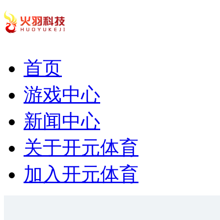
首页
游戏中心
新闻中心
关于开元体育
加入开元体育