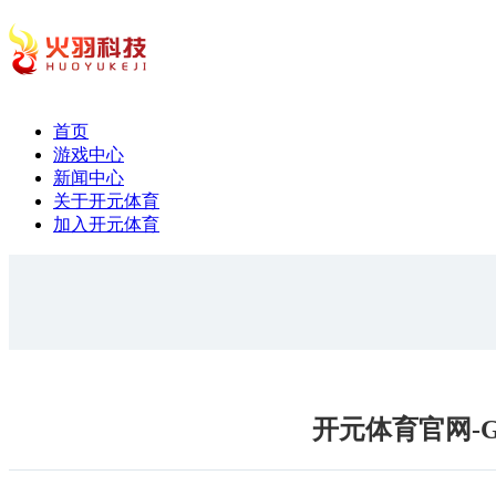
首页
游戏中心
新闻中心
关于开元体育
加入开元体育
开元体育官网-