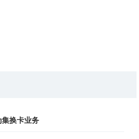
为集换卡业务