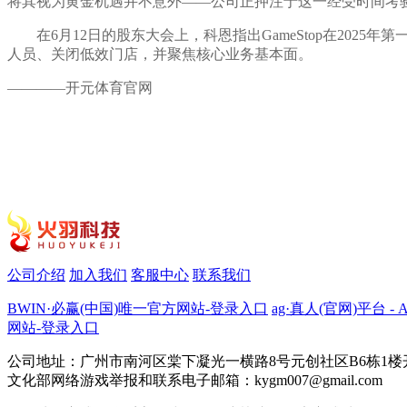
将其视为黄金机遇并不意外——公司正押注于这一经受时间考
在6月12日的股东大会上，科恩指出GameStop在20
人员、关闭低效门店，并聚焦核心业务基本面。
————开元体育官网
公司介绍
加入我们
客服中心
联系我们
BWIN·必赢(中国)唯一官方网站-登录入口
ag·真人(官网)平台 - 
网站-登录入口
公司地址：广州市南河区棠下凝光一横路8号元创社区B6栋1楼开元体
文化部网络游戏举报和联系电子邮箱：kygm007@gmail.com