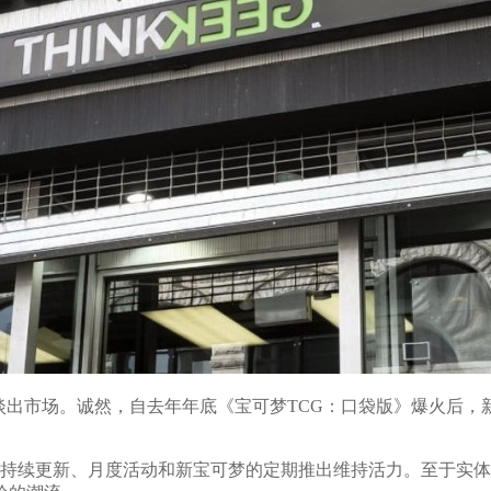
淡出市场。诚然，自去年年底《宝可梦TCG：口袋版》爆火后
持续更新、月度活动和新宝可梦的定期推出维持活力。至于实体卡牌