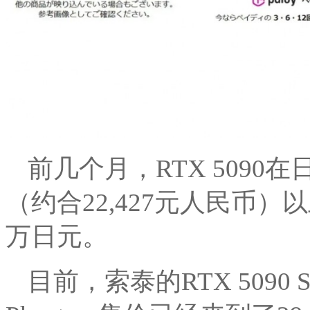
前几个月，RTX 5090
（约合22,427元人民币
万日元。
目前，索泰的RTX 5090 S