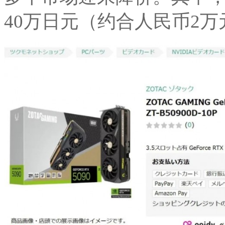
40万日元（约合人民币2