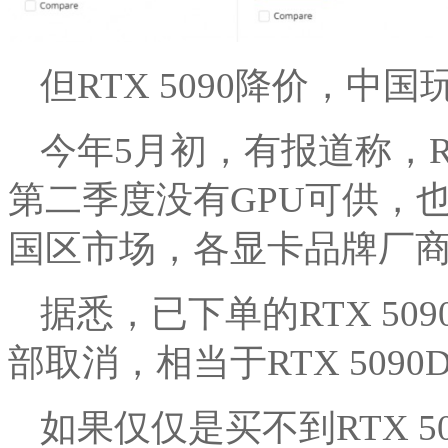
但RTX 5090降价，中
今年5月初，有报道称，RT
第二季度没有GPU可供，也就
国区市场，各显卡品牌厂商
据悉，已下单的RTX 5
部取消，相当于RTX 50
如果仅仅是买不到RTX 