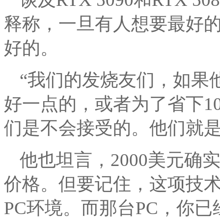
释称，一旦有人想要最好
好的。
“我们的发烧友们，如果
好一点的，或者为了省下1
们是不会接受的。他们就是
他也坦言，2000美元
价格。但要记住，这项技
PC环境。而那台PC，你