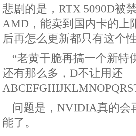
悲剧的是，RTX 5090D被
AMD，能卖到国内卡的上限
后再怎么更新都只有这个
“老黄干脆再搞一个新特
还有那么多，D不让用还
ABCEFGHIJKLMNOPQRS
问题是，NVIDIA真的
能了。