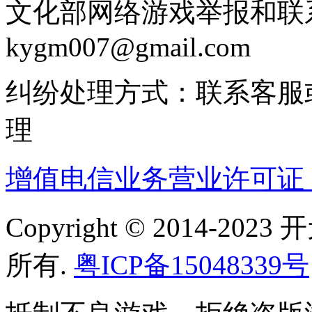
文化部网络游戏举报和联
kygm007@gmail.com
纠纷处理方式：联系客服
理
增值电信业务营业许可证：粤B
Copyright © 2014-
所有.
粤ICP备15048339号