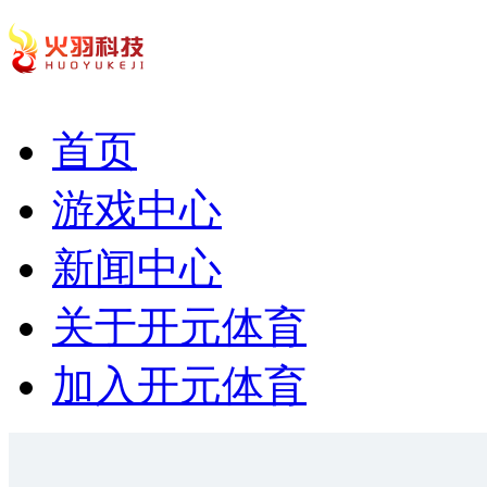
首页
游戏中心
新闻中心
关于开元体育
加入开元体育