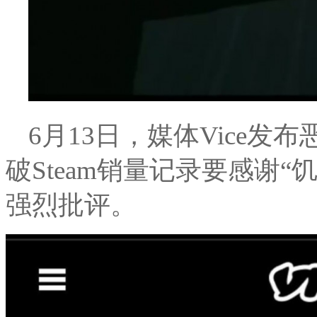
6月13日，媒体Vice发
破Steam销量记录要感谢
强烈批评。