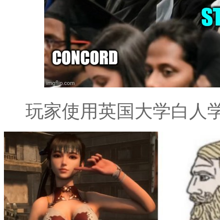
玩家使用英国大学白人学