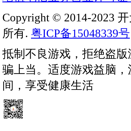
Copyright © 2014-
所有.
粤ICP备15048339号
抵制不良游戏，拒绝盗版
骗上当。适度游戏益脑，
间，享受健康生活