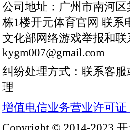
公司地址：广州市南河区
栋1楼开元体育官网 联系电话：
文化部网络游戏举报和联
kygm007@gmail.com
纠纷处理方式：联系客服
理
增值电信业务营业许可证：粤B
Copyright © 2014-