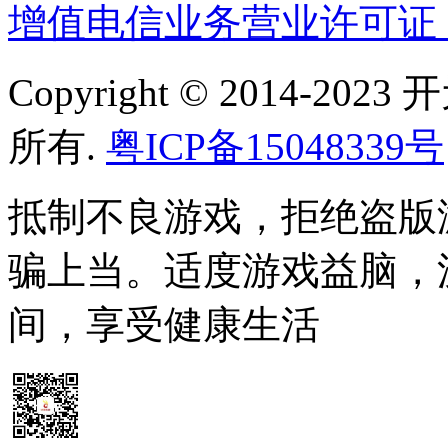
增值电信业务营业许可证：粤B
Copyright © 2014-
所有.
粤ICP备15048339号
抵制不良游戏，拒绝盗版
骗上当。适度游戏益脑，
间，享受健康生活