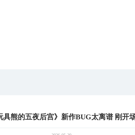
玩具熊的五夜后宫》新作BUG太离谱 刚开