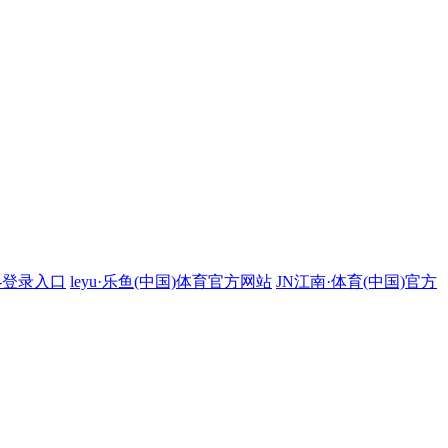
站-登录入口
leyu·乐鱼(中国)体育官方网站
JN江南·体育(中国)官方