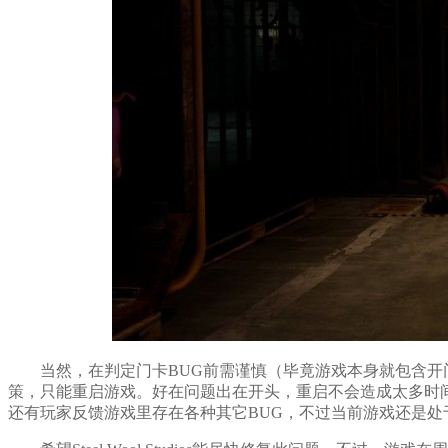
当然，在判定门卡BUG前需谨慎（毕竟游戏本身就包含开
策，只能重启游戏。好在问题出在开头，重启不会造成太多时间
还有玩家反馈游戏里存在各种其它BUG，不过当前游戏还是处