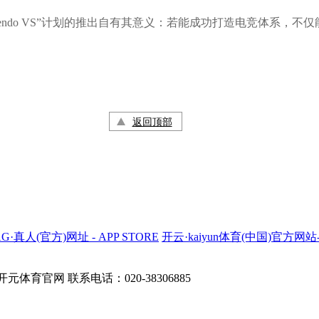
tendo VS”计划的推出自有其意义：若能成功打造电竞体系，
返回顶部
AG·真人(官方)网址 - APP STORE
开云·kaiyun体育(中国)官方网
育官网 联系电话：020-38306885