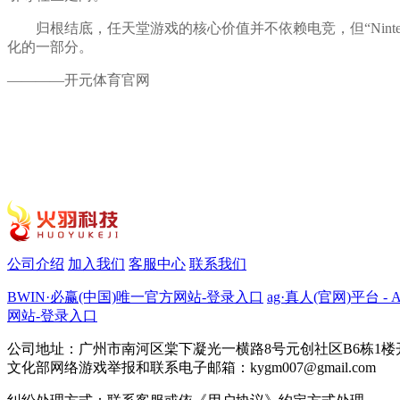
归根结底，任天堂游戏的核心价值并不依赖电竞，但“Nin
化的一部分。
————开元体育官网
公司介绍
加入我们
客服中心
联系我们
BWIN·必赢(中国)唯一官方网站-登录入口
ag·真人(官网)平台 - 
网站-登录入口
公司地址：广州市南河区棠下凝光一横路8号元创社区B6栋1楼开元体
文化部网络游戏举报和联系电子邮箱：kygm007@gmail.com