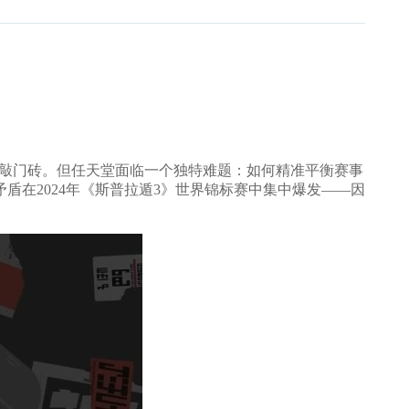
的敲门砖。但任天堂面临一个独特难题：如何精准平衡赛事
在2024年《斯普拉遁3》世界锦标赛中集中爆发——因