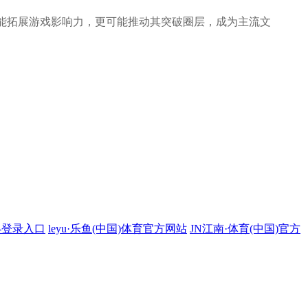
不仅能拓展游戏影响力，更可能推动其突破圈层，成为主流文
站-登录入口
leyu·乐鱼(中国)体育官方网站
JN江南·体育(中国)官方