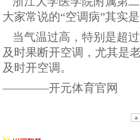
浙江大学医学院附属第二
大家常说的“空调病”其实
当气温过高，特别是超过
及时果断开空调，尤其是
及时开空调。
————开元体育官网