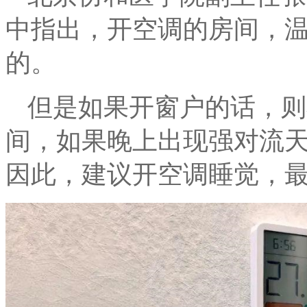
中指出，开空调的房间，
的。
但是如果开窗户的话，则
间，如果晚上出现强对流
因此，建议开空调睡觉，最适