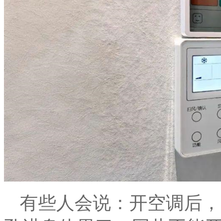
有些人会说：开空调后，