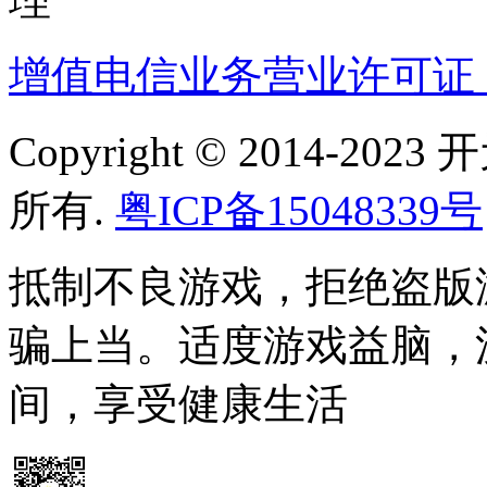
增值电信业务营业许可证：粤B
Copyright © 2014-
所有.
粤ICP备15048339号
抵制不良游戏，拒绝盗版
骗上当。适度游戏益脑，
间，享受健康生活