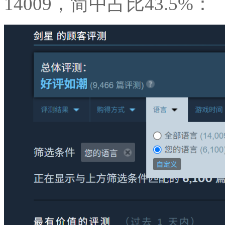
14009，简中占比43.5%：