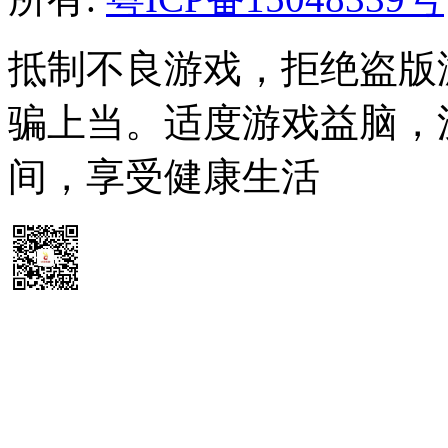
抵制不良游戏，拒绝盗版
骗上当。适度游戏益脑，
间，享受健康生活