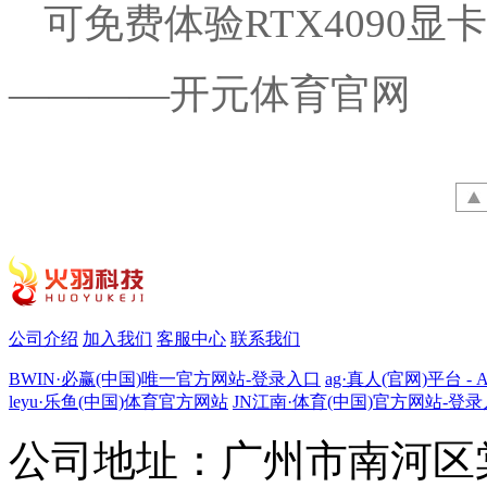
可免费体验RTX4090显
————开元体育官网
公司介绍
加入我们
客服中心
联系我们
BWIN·必赢(中国)唯一官方网站-登录入口
ag·真人(官网)平台 - 
leyu·乐鱼(中国)体育官方网站
JN江南·体育(中国)官方网站-登
公司地址：广州市南河区