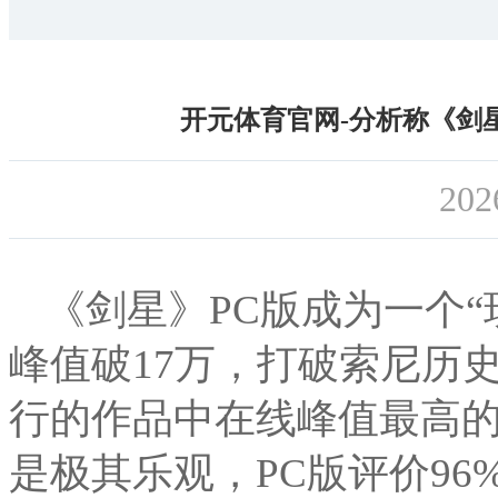
开元体育官网-分析称《剑星
202
《剑星》PC版成为一个“现
峰值破17万，打破索尼历史记
行的作品中在线峰值最高
是极其乐观，PC版评价9