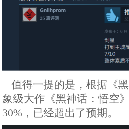
值得一提的是，根据《黑
象级大作《黑神话：悟空》
30%，已经超出了预期。