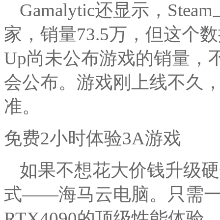
Gamalytic还显示，St
家，销量73.5万，但这个数
Up尚未公布游戏的销量，
会公布。游戏刚上线不久
准。
免费2小时体验3A游戏
如果不想花大价钱升级硬
式——海马云电脑。只需
RTX4090的顶级性能体验