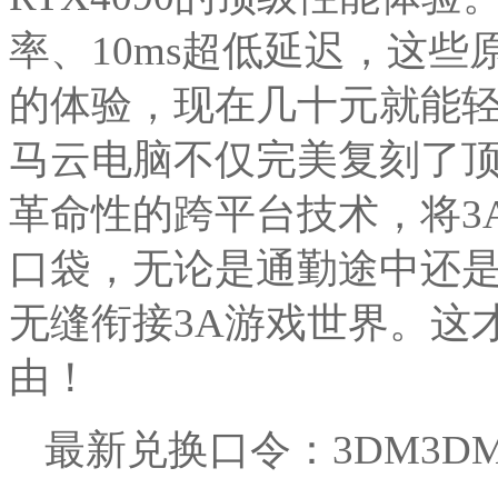
率、10ms超低延迟，这
的体验，现在几十元就能
马云电脑不仅完美复刻了
革命性的跨平台技术，将3
口袋，无论是通勤途中还
无缝衔接3A游戏世界。这
由！
最新兑换口令：3DM3DM