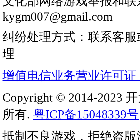
文化部网络游戏举报和联
kygm007@gmail.com
纠纷处理方式：联系客服
理
增值电信业务营业许可证：粤B
Copyright © 2014-
所有.
粤ICP备15048339号
抵制不良游戏，拒绝盗版