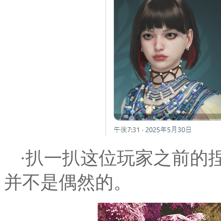
·扒一扒这位玩家之前的
并不是偶然的。