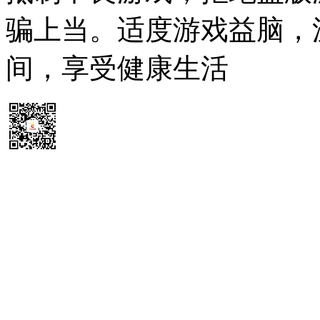
骗上当。适度游戏益脑，
间，享受健康生活