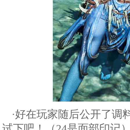
·好在玩家随后公开了调
试下吧！（24是面部印记