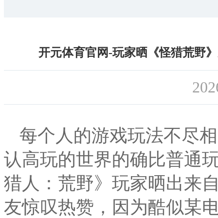
开元体育官网-玩家晒《怪猎荒野》
202
每个人的游戏玩法不尽相
认高玩的世界的确比普通
猎人：荒野》玩家晒出来
友惊叹热赞，因为酷似某