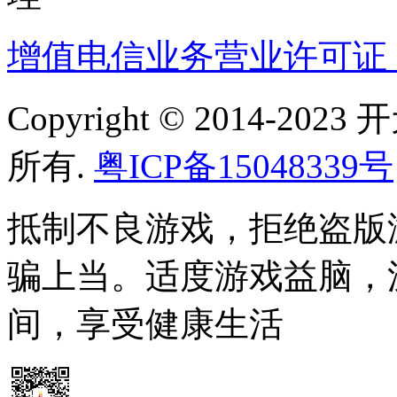
增值电信业务营业许可证：粤B
Copyright © 2014-
所有.
粤ICP备15048339号
抵制不良游戏，拒绝盗版
骗上当。适度游戏益脑，
间，享受健康生活