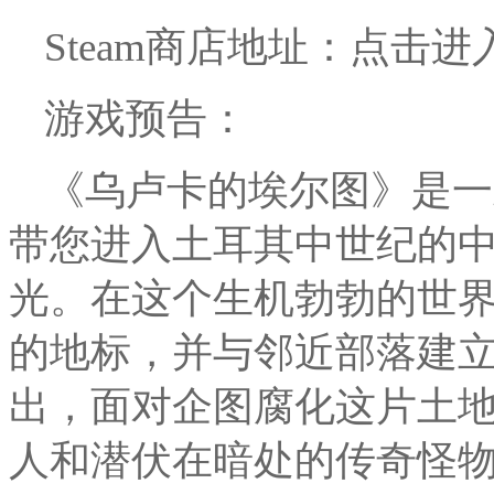
Steam商店地址：点击进
游戏预告：
《乌卢卡的埃尔图》是一
带您进入土耳其中世纪的中心
光。在这个生机勃勃的世
的地标，并与邻近部落建
出，面对企图腐化这片土
人和潜伏在暗处的传奇怪