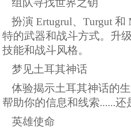
组队寻找世界之钥
扮演 Ertugrul、Turgu
特的武器和战斗方式。升
技能和战斗风格。
梦见土耳其神话
体验揭示土耳其神话的生
帮助你的信息和线索.....
英雄使命