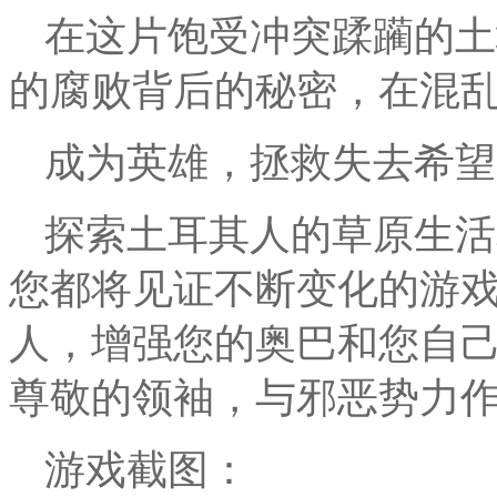
在这片饱受冲突蹂躏的土
的腐败背后的秘密，在混
成为英雄，拯救失去希望的心灵
探索土耳其人的草原生活
您都将见证不断变化的游
人，增强您的奥巴和您自
尊敬的领袖，与邪恶势力
游戏截图：