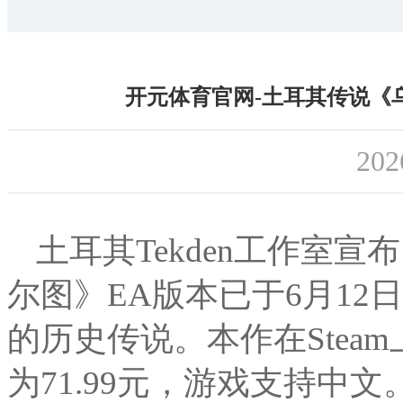
开元体育官网-土耳其传说《乌
202
土耳其Tekden工作室
尔图》EA版本已于6月1
的历史传说。本作在Steam
为71.99元，游戏支持中文