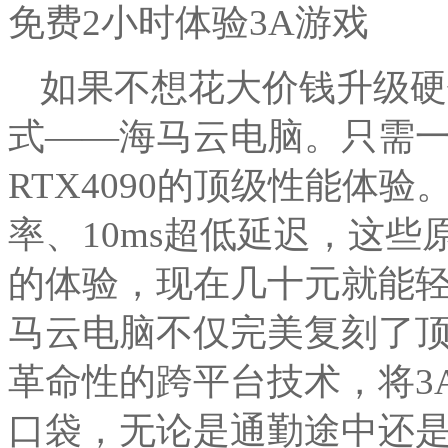
免费2小时体验3A游戏
如果不想花大价钱升级硬
式——海马云电脑。只需
RTX4090的顶级性能体验
率、10ms超低延迟，这
的体验，现在几十元就能
马云电脑不仅完美复刻了
革命性的跨平台技术，将3
口袋，无论是通勤途中还