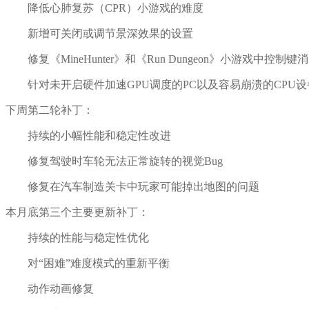
降低心肺复苏（CPR）小游戏的难度
新增可关闭或调节景深效果的设置
修复《MineHunter》和《Run Dungeon》小游戏中控制
针对未开启硬件加速GPU调度的PC以及容易崩溃的CPU
下周第二轮补丁：
持续的小幅性能和稳定性改进
修复驾驶时车轮无法正常旋转的视觉Bug
修复在汽车制造关卡中玩家可能掉出地图的问题
本月底第三个主要更新补丁：
持续的性能与稳定性优化
对“困难”难度模式的重新平衡
动作动画修复