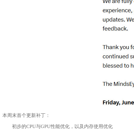
本周末首个更新补丁：
初步的CPU与GPU性能优化，以及内存使用优化