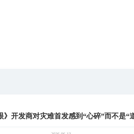
眼》开发商对灾难首发感到“心碎”而不是“道