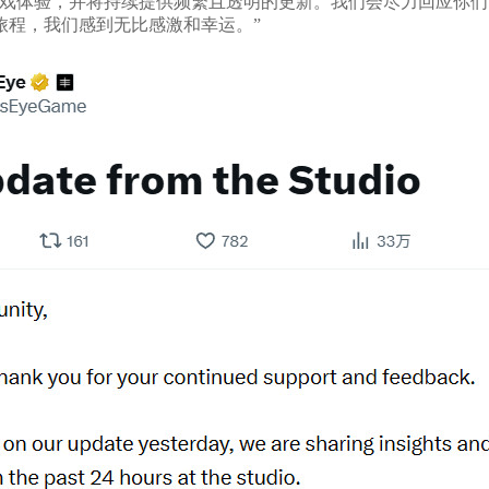
游戏体验，并将持续提供频繁且透明的更新。我们会尽力回应你
旅程，我们感到无比感激和幸运。”