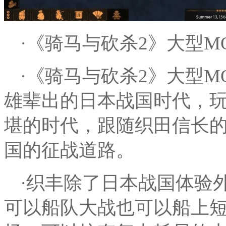
·《骑马与砍杀2》大型M
·《骑马与砍杀2》大型
雄辈出的日本战国时代，
堪的时代，跟随织田信长
国的征战道路。
·织丰除了日本战国体验
可以船队大战也可以船上