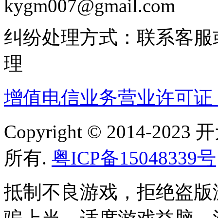
kygm007@gmail.com
纠纷处理方式：联系客服
理
增值电信业务营业许可证：粤B
Copyright © 2014-
所有.
粤ICP备15048339号
抵制不良游戏，拒绝盗版