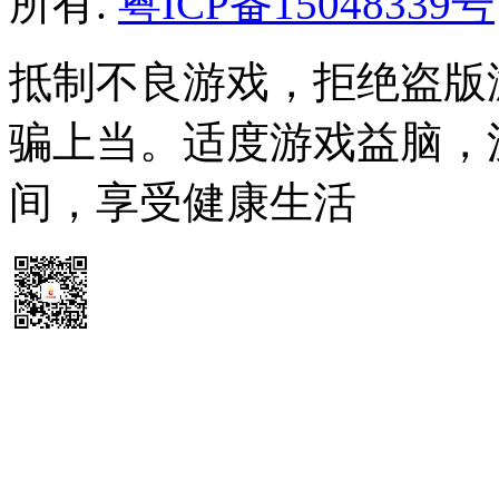
所有.
粤ICP备15048339号
抵制不良游戏，拒绝盗版
骗上当。适度游戏益脑，
间，享受健康生活