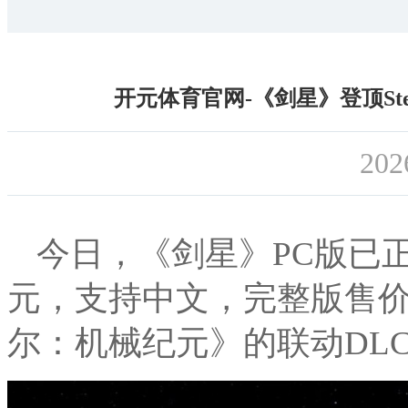
开元体育官网-《剑星》登顶St
202
今日，《剑星》PC版已正式
元，支持中文，完整版售价
尔：机械纪元》的联动DL