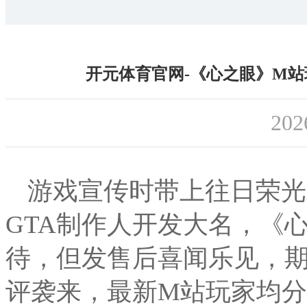
开元体育官网-《心之眼》M站
202
游戏宣传时带上往日荣光
GTA制作人开发大名，《
待，但发售后喜闻乐见，
评袭来，最新M站玩家均分