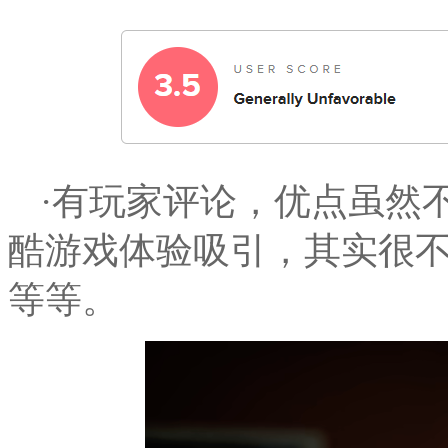
·有玩家评论，优点虽然
酷游戏体验吸引，其实很不
等等。