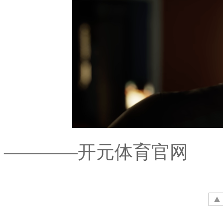
————开元体育官网