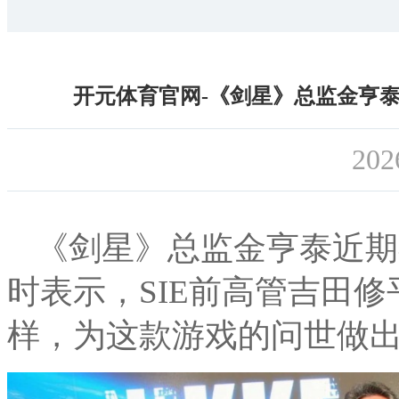
开元体育官网-《剑星》总监金亨
202
《剑星》总监金亨泰近期在
时表示，SIE前高管吉田
样，为这款游戏的问世做