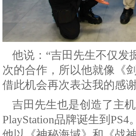
他说：“吉田先生不仅发
次的合作，所以他就像《
借此机会再次表达我的感
吉田先生也是创造了主机
PlayStation品牌诞生到
他以《神秘海域》和《战神