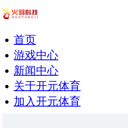
首页
游戏中心
新闻中心
关于开元体育
加入开元体育