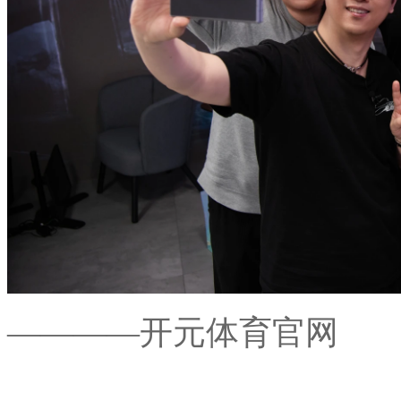
————开元体育官网