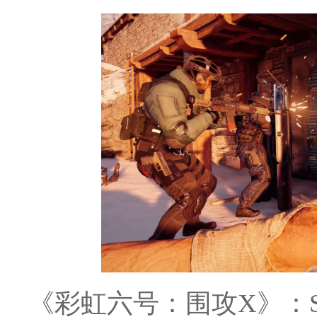
《彩虹六号：围攻X》：St