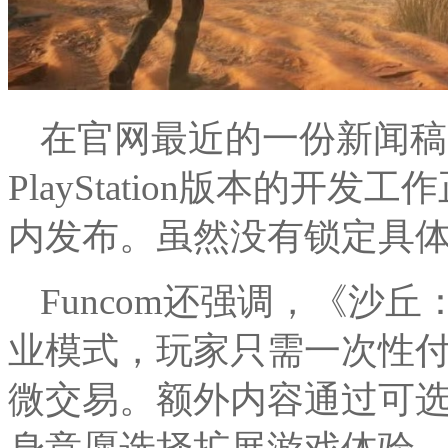
在官网最近的一份新闻稿
PlayStation版本的开
内发布。虽然没有锁定具
Funcom还强调，《沙
业模式，玩家只需一次性
微交易。额外内容通过可选