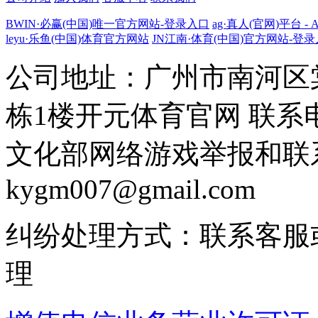
BWIN·必赢(中国)唯一官方网站-登录入口
ag·真人(官网)平台 - 
leyu·乐鱼(中国)体育官方网站
JN江南·体育(中国)官方网站-登
公司地址：广州市南河区
栋1楼开元体育官网 联系电话：
文化部网络游戏举报和联
kygm007@gmail.com
纠纷处理方式：联系客服
理