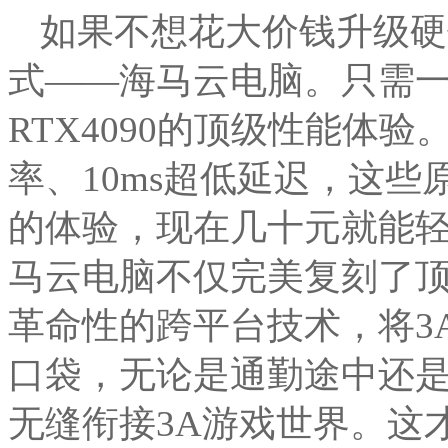
如果不想花大价钱升级硬
式——海马云电脑。只需
RTX4090的顶级性能体验
率、10ms超低延迟，这
的体验，现在几十元就能
马云电脑不仅完美复刻了
革命性的跨平台技术，将3
口袋，无论是通勤途中还
无缝衔接3A游戏世界。这