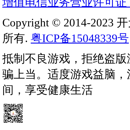
增值电信业务营业许可证：粤B
Copyright © 2014-
所有.
粤ICP备15048339号
抵制不良游戏，拒绝盗版
骗上当。适度游戏益脑，
间，享受健康生活