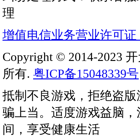
理
增值电信业务营业许可证：粤B
Copyright © 2014-
所有.
粤ICP备15048339号
抵制不良游戏，拒绝盗版
骗上当。适度游戏益脑，
间，享受健康生活