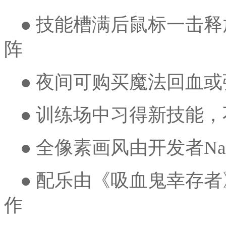
● 技能槽满后鼠标一击
阵
● 夜间可购买魔法回血
● 训练场中习得新技能
● 全像素画风由开发者Nao 
● 配乐由《吸血鬼幸存者》原作曲
作