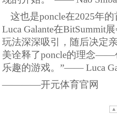
这也是poncle在2025年
Luca Galante在BitS
玩法深深吸引，随后决定亲自支
美诠释了poncle的理念
乐趣的游戏。”—— Luca Gal
————开元体育官网