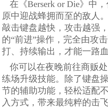
在《Berserk or D
原中迎战蜂拥而至的敌人
敲击键盘越快，攻击越强，
的“前进”操作，完全由攻
打、持续输出，才能一路
你可以在夜晚前往商贩处
练场升级技能。除了键盘
节的辅助功能，轻松适配
入方式，带来最纯粹的击